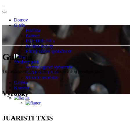
Domov
O nás
História
Partneri
ISO 9001:2015
Politika kvality
Etický kódex spoločnosti
Galéria
Strojový park
Technologické vybavenie
Tu môžete vidieť galériu výrobkov ale aj priestory firmy
JUARISTI TX3S
Meracie stredisko
Galéria
Kontakt
Výrobky
sk
en
JUARISTI TX3S