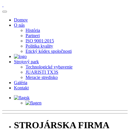
Domov
O nás
História
Partneri
ISO 9001:2015
Politika kvality
Etický kódex spoločnosti
Strojový park
Technologické vybavenie
JUARISTI TX3S
Meracie stredisko
Galéria
Kontakt
sk
en
STROJÁRSKA FIRMA