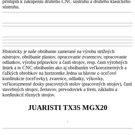
pristúpili k zakúpeniu druhého CNC sústruhu a druhého klasického
sústruhu.
Historicky je naše obrábanie zamerané na výrobu strižných
nástrojov, obrábanie plastov, opracovanie zvarencov, opracovanie
odliatkov, výrobu prípravkov a časti strojov, resp. časti výrobných
liniek a to CNC obrábaním ako aj obrábaním veľkorozmerných a
ťažkých obrobkov na horizontke.Jedna sa hlavne o oceľové
konštrukcie (oceľovky), zvarence, odliatky, výkovky,
veľkorozmerné dosky pracovných stolov (pracovných strojov), časti
stavebných strojov, žeriavov, prevodoviek a frem, základni a
konštrukcií rôznych strojov.
JUARISTI TX3S MGX20
.