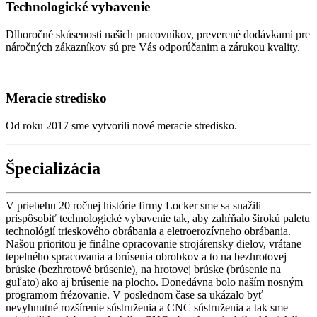
Technologické vybavenie
Dlhoročné skúsenosti našich pracovníkov, preverené dodávkami pre
náročných zákazníkov sú pre Vás odporúčanim a zárukou kvality.
Meracie stredisko
Od roku 2017 sme vytvorili nové meracie stredisko.
Špecializácia
V priebehu 20 ročnej histórie firmy Locker sme sa snažili
prispôsobiť technologické vybavenie tak, aby zahŕňalo širokú paletu
technológií trieskového obrábania a eletroerozívneho obrábania.
Našou prioritou je finálne opracovanie strojárensky dielov, vrátane
tepelného spracovania a brúsenia obrobkov a to na bezhrotovej
brúske (bezhrotové brúsenie), na hrotovej brúske (brúsenie na
guľato) ako aj brúsenie na plocho. Donedávna bolo naším nosným
programom frézovanie. V poslednom čase sa ukázalo byť
nevyhnutné rozšírenie sústruženia a CNC sústruženia a tak sme